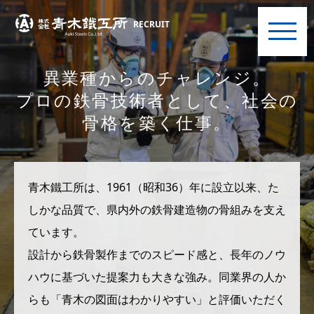
RECRUIT
異業種からのチャレンジ。
プロの鉄骨技術者として、社会の
骨格を築く仕事。
青木鐵工所は、1961（昭和36）年に設立以来、た
しかな品質で、県内外の鉄骨建造物の骨組みを支え
ています。
設計から鉄骨製作までのスピード感と、長年のノウ
ハウに基づいた提案力も大きな強み。同業界の人か
らも「青木の図面はわかりやすい」と評価いただく